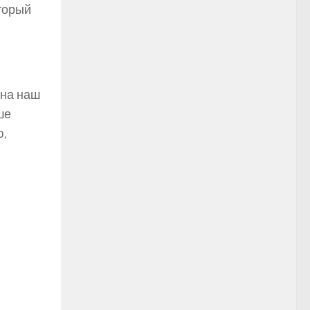
оторый
 на наш
ше
ю,