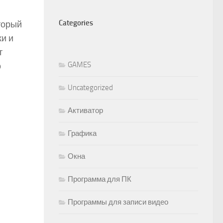
Categories
торый
и и
т
GAMES
о
Uncategorized
Активатор
Графика
Окна
Программа для ПК
Программы для записи видео