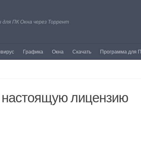
 для ПК Окна через Торрент
ивирус
Графика
Окна
Скачать
Программа для 
ил настоящую лицензию