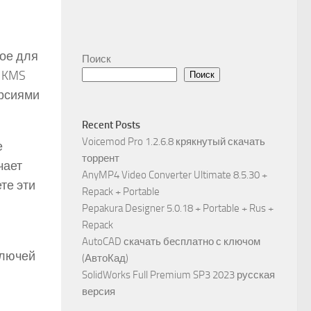
ное для
Поиск
й KMS
Поиск
ерсиями
Recent Posts
Voicemod Pro 1.2.6.8 крякнутый скачать
е
торрент
чает
AnyMP4 Video Converter Ultimate 8.5.30 +
те эти
Repack + Portable
Pepakura Designer 5.0.18 + Portable + Rus +
Repack
AutoCAD скачать бесплатно с ключом
ключей
(АвтоКад)
SolidWorks Full Premium SP3 2023 русская
версия