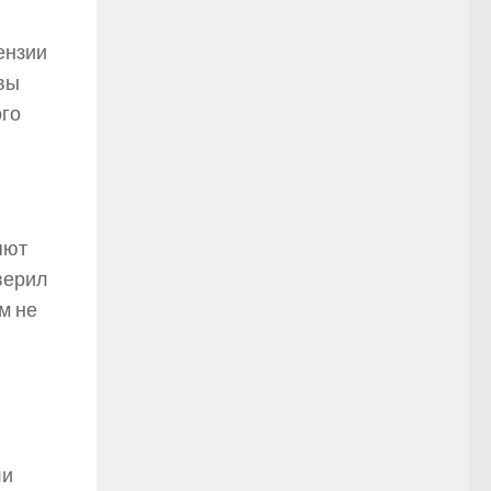
ензии
 вы
ого
яют
верил
м не
ли