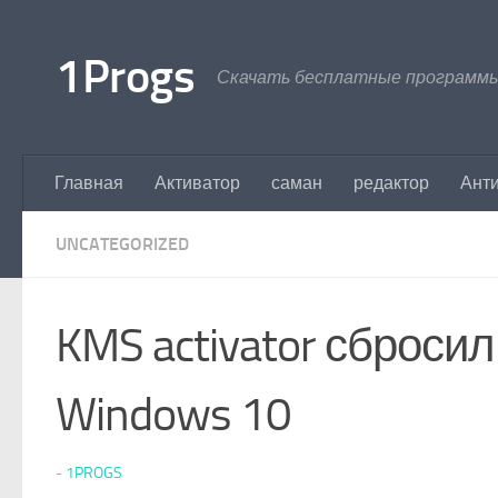
Перейти к содержимому
1Progs
Скачать бесплатные программы
Главная
Активатор
саман
редактор
Ант
UNCATEGORIZED
KMS activator сброс
Windows 10
-
1PROGS