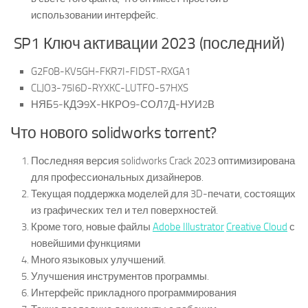
использовании интерфейс.
SP1 Ключ активации 2023 (последний)
G2F0B-KV5GH-FKR7I-FIDST-RXGA1
CLJO3-75I6D-RYXKC-LUTFO-57HXS
НЯБ5-КДЭ9Х-НКРО9-СОЛ7Д-НУИ2В
Что нового solidworks torrent?
Последняя версия solidworks Crack 2023 оптимизирована
для профессиональных дизайнеров.
Текущая поддержка моделей для 3D-печати, состоящих
из графических тел и тел поверхностей.
Кроме того, новые файлы
Adobe Illustrator
Creative Cloud
с
новейшими функциями
Много языковых улучшений.
Улучшения инструментов программы.
Интерфейс прикладного программирования