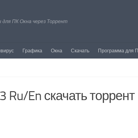
 для ПК Окна через Торрент
ивирус
Графика
Окна
Скачать
Программа для 
3 Ru/En скачать торрент