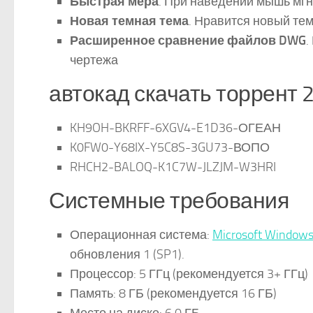
Быстрая мера
. При наведении мышь мг
Новая темная тема
. Нравится новый те
Расширенное сравнение файлов DWG
.
чертежа
автокад скачать торрент 20
KH9OH-BKRFF-6XGV4-E1D36-ОГЕАН
K0FW0-Y68IX-Y5C8S-3GU73-ВОПО
RHCH2-BALOQ-K1C7W-JLZJM-W3HRI
Системные требования
Операционная система:
Microsoft Window
обновления 1 (SP1).
Процессор: 5 ГГц (рекомендуется 3+ ГГц)
Память: 8 ГБ (рекомендуется 16 ГБ)