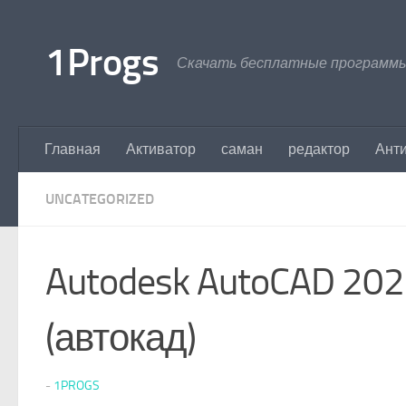
Перейти к содержимому
1Progs
Скачать бесплатные программы
Главная
Активатор
саман
редактор
Ант
UNCATEGORIZED
Autodesk AutoCAD 202
(автокад)
-
1PROGS