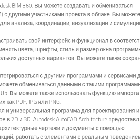
odesk BIM 360. Вы можете создавать и обмениваться
 с другими участниками проекта в облаке. Вы может
для анализа, координации, визуализации и симуляци
 настраивать свой интерфейс и функционал в соответс
енять цвета, шрифты, стиль и размер окна программы
ольких доступных вариантов. Вы можете также сохра
 интегрироваться с другими программами и сервисами 
можете обмениваться данными с такими программами
etchUp. Вы можете также использовать функцию импорта
х как PDF, JPG или PNG.
ная и универсальная программа для проектирования и
 в 2D и 3D. Autodesk AutoCAD Architecture предоставл
 архитектурные чертежи и документы с помощью
кций, работать с элементами с реальным поведение