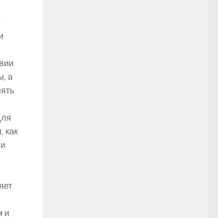
е
и
твии
, а
нять
для
, как
 и
яет
м и