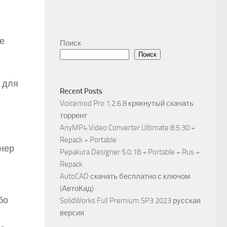
е
Поиск
Поиск
 для
Recent Posts
Voicemod Pro 1.2.6.8 крякнутый скачать
торрент
AnyMP4 Video Converter Ultimate 8.5.30 +
Repack + Portable
йнер
Pepakura Designer 5.0.18 + Portable + Rus +
Repack
AutoCAD скачать бесплатно с ключом
(АвтоКад)
бо
SolidWorks Full Premium SP3 2023 русская
версия