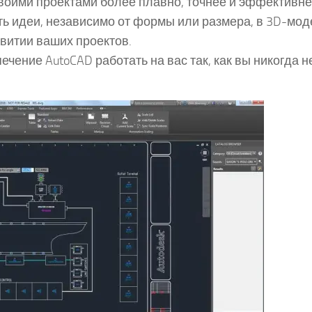
своими проектами более плавно, точнее и эффективне
ть идеи, независимо от формы или размера, в 3D-мод
витии ваших проектов.
ечение AutoCAD работать на вас так, как вы никогда н