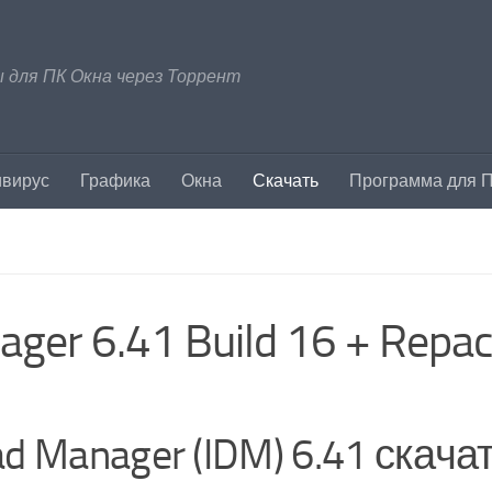
 для ПК Окна через Торрент
ивирус
Графика
Окна
Скачать
Программа для 
ger 6.41 Build 16 + Repa
ad Manager (IDM) 6.41 скача