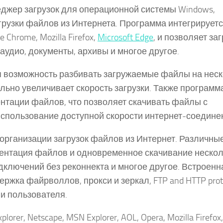
джер загрузок для операционной системы Windows,
грузки файлов из Интернета. Программа интегрируетс
Chrome, Mozilla Firefox,
Microsoft Edge
, и позволяет за
удио, документы, архивы и многое другое.
я возможность разбивать загружаемые файлы на нес
ельно увеличивает скорость загрузки. Также программ
нтации файлов, что позволяет скачивать файлы с
спользование доступной скорости интернет-соедине
 организации загрузок файлов из Интернет. Различны
ментация файлов и одновременное скачивание неско
дключений без реконнекта и многое другое. Встроенн
жка файрволлов, прокси и зеркал, FTP and HTTP proto
ии пользователя.
orer, Netscape, MSN Explorer, AOL, Opera, Mozilla Firefox,