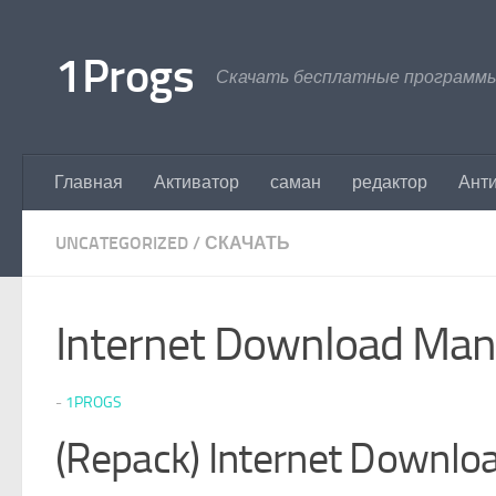
Перейти к содержимому
1Progs
Скачать бесплатные программы
Главная
Активатор
саман
редактор
Ант
UNCATEGORIZED
/
СКАЧАТЬ
Internet Download Mana
-
1PROGS
(Repack) Internet Downlo