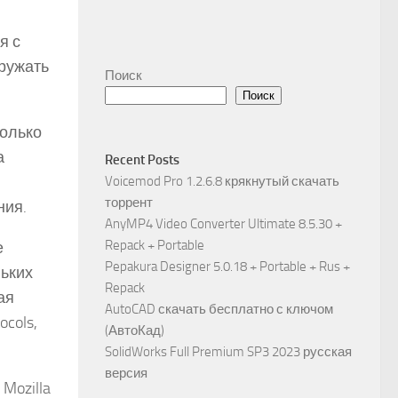
я с
гружать
Поиск
Поиск
колько
а
Recent Posts
Voicemod Pro 1.2.6.8 крякнутый скачать
торрент
ния.
AnyMP4 Video Converter Ultimate 8.5.30 +
Repack + Portable
е
Pepakura Designer 5.0.18 + Portable + Rus +
льких
Repack
ая
AutoCAD скачать бесплатно с ключом
cols,
(АвтоКад)
SolidWorks Full Premium SP3 2023 русская
версия
 Mozilla