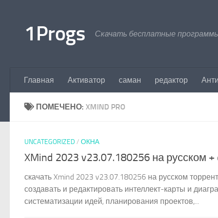
Перейти к содержимому
1Progs
Скачать бесплатные программы
Главная
Активатор
саман
редактор
Ант
ПОМЕЧЕНО:
XMIND PRO
UNCATEGORIZED
/
ОКНА
XMind 2023 v23.07.180256 на русском + 
скачать Xmind 2023 v23.07.180256 на русском торрен
создавать и редактировать интеллект-карты и диагр
систематизации идей, планирования проектов,...