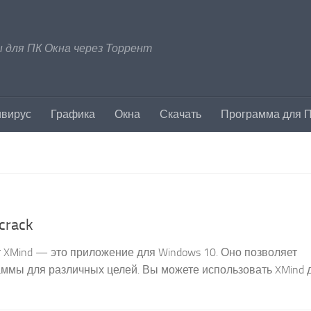
 для ПК Окна через Торрент
ивирус
Графика
Окна
Скачать
Программа для 
crack
т XMind — это приложение для Windows 10. Оно позволяет
аммы для различных целей. Вы можете использовать XMind 