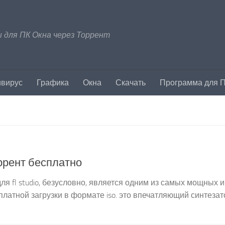
 для ПК Окна через Торрент
ивирус
Графика
Окна
Скачать
Программа для 
оррент бесплатно
для fl studio, безусловно, является одним из самых мощных и
латной загрузки в формате iso. это впечатляющий синтезат