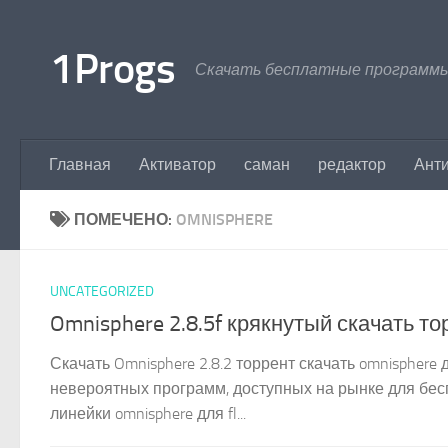
Перейти к содержимому
1Progs
Скачать бесплатные программы
Главная
Активатор
саман
редактор
Ант
ПОМЕЧЕНО:
OMNISPHERE
UNCATEGORIZED
Omnisphere 2.8.5f крякнутый скачать т
Скачать Omnisphere 2.8.2 торрент скачать omnisphere 
невероятных программ, доступных на рынке для бесп
линейки omnisphere для fl...