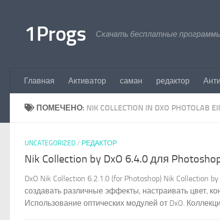
Перейти к содержимому
1Progs
Скачать бесплатные программы
Главная
Активатор
саман
редактор
Ант
ПОМЕЧЕНО:
NIK COLLECTION IN DXO PHOTOLAB E
UNCATEGORIZED
/
РЕДАКТОР
Nik Collection by DxO 6.4.0 для Photosh
DxO Nik Collection 6.2.1.0 (for Photoshop) Nik Collect
создавать различные эффекты, настраивать цвет, кон
Использование оптических модулей от DxO. Коллекция