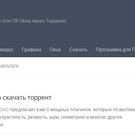
 для ПК Окна через Торрент
ивирус
Графика
Окна
Скачать
Программа для 
INBINDEN
op скачать торрент
ion by DxO предлагает вам 8 мощных плагинов, которые позволяю
трастность, резкость, шум, геометрию и многое другое.
...