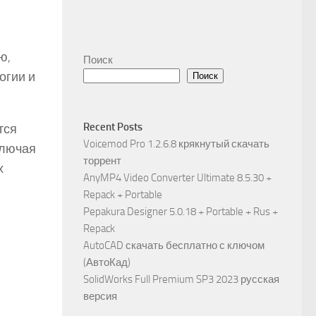
ю,
Поиск
огии и
Поиск
Recent Posts
тся
Voicemod Pro 1.2.6.8 крякнутый скачать
ключая
торрент
х
AnyMP4 Video Converter Ultimate 8.5.30 +
Repack + Portable
Pepakura Designer 5.0.18 + Portable + Rus +
Repack
AutoCAD скачать бесплатно с ключом
(АвтоКад)
SolidWorks Full Premium SP3 2023 русская
версия