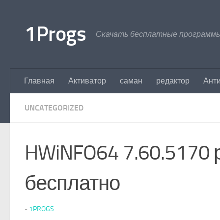
Перейти к содержимому
1Progs
Скачать бесплатные программы
Главная
Активатор
саман
редактор
Ант
UNCATEGORIZED
HWiNFO64 7.60.5170 р
бесплатно
-
1PROGS