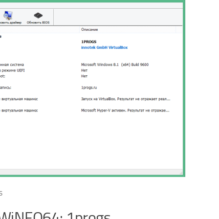
s
WiNFO64: 1progs