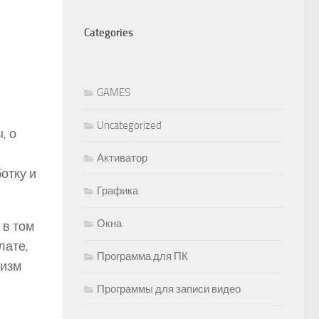
Categories
GAMES
Uncategorized
, о
Активатор
отку и
Графика
Окна
 в том
лате,
Программа для ПК
низм
Программы для записи видео