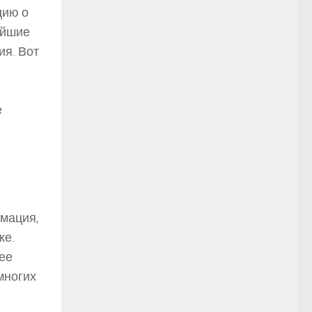
цию о
ейшие
ия. Вот
е
рмация,
же.
нее
многих