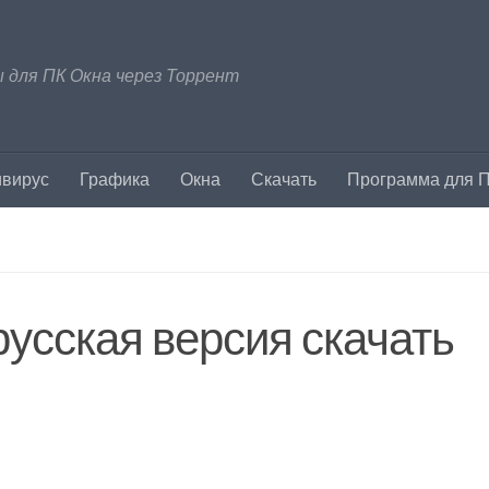
 для ПК Окна через Торрент
ивирус
Графика
Окна
Скачать
Программа для 
усская версия скачать