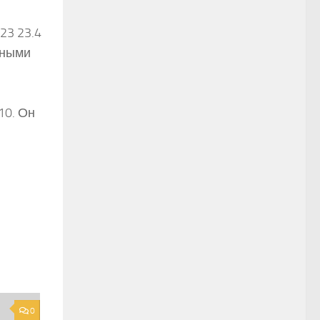
23 23.4
ьными
10. Он
0