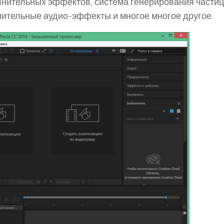
нительных эффектов, система генерирования частиц
нительные аудио-эффекты и многое многое другое.