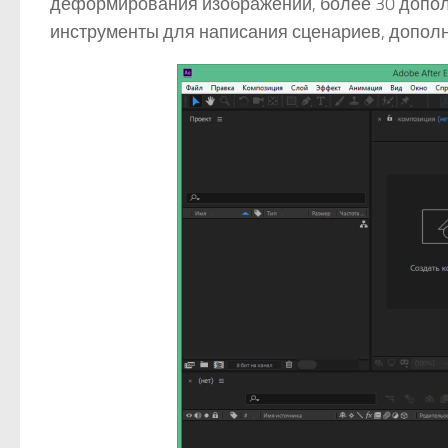
деформирования изображений, более 30 допол
инструменты для написания сценариев, допол