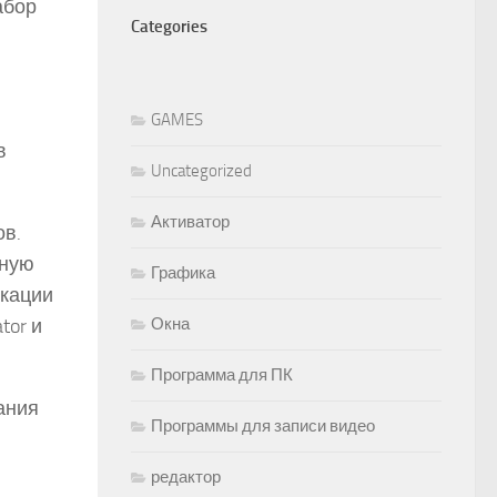
абор
Categories
GAMES
в
Uncategorized
Активатор
ов.
нную
Графика
икации
Окна
ator и
Программа для ПК
ания
Программы для записи видео
редактор