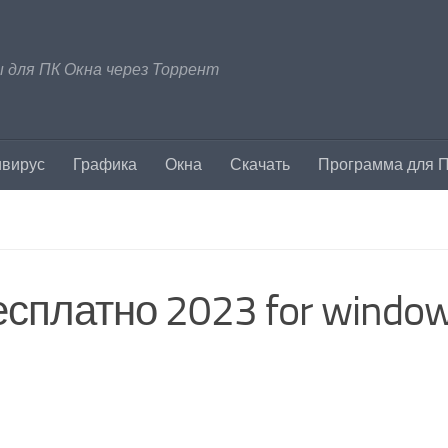
 для ПК Окна через Торрент
ивирус
Графика
Окна
Скачать
Программа для 
 бесплатно 2023 for windo