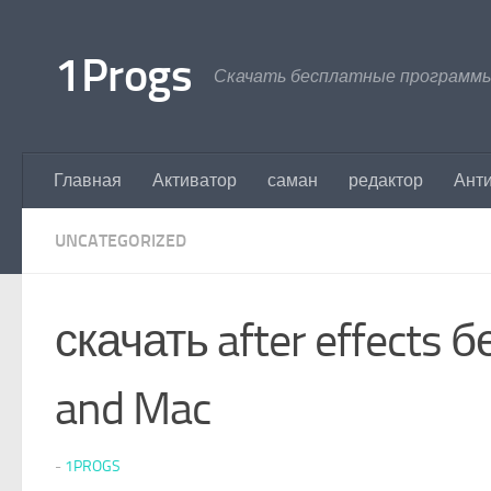
Перейти к содержимому
1Progs
Скачать бесплатные программы
Главная
Активатор
саман
редактор
Ант
UNCATEGORIZED
скачать after effects
and Mac
-
1PROGS