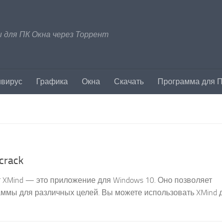
 для ПК Окна через Торрент
ивирус
Графика
Окна
Скачать
Программа для 
crack
т XMind — это приложение для Windows 10. Оно позволяет
аммы для различных целей. Вы можете использовать XMind 