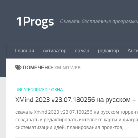
Перейти к содержимому
1Progs
Скачать бесплатные программы
Главная
Активатор
саман
редактор
Ант
ПОМЕЧЕНО:
XMIND WEB
UNCATEGORIZED
/
ОКНА
XMind 2023 v23.07.180256 на русском + 
скачать Xmind 2023 v23.07.180256 на русском торрен
создавать и редактировать интеллект-карты и диагр
систематизации идей, планирования проектов,...