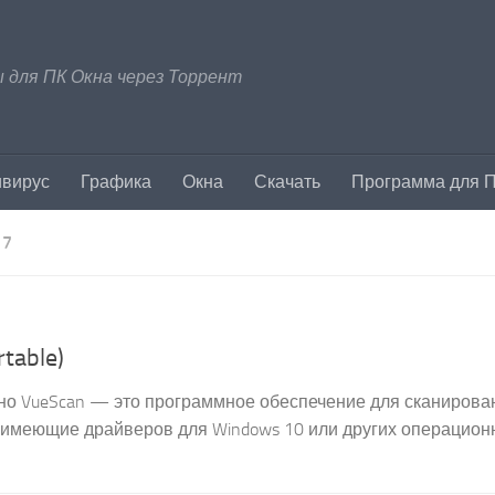
 для ПК Окна через Торрент
ивирус
Графика
Окна
Скачать
Программа для 
 7
table)
атно VueScan — это программное обеспечение для сканирова
е имеющие драйверов для Windows 10 или других операцио