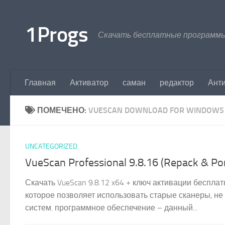
Перейти к содержимому
1Progs
Скачать бесплатные программы
Главная
Активатор
саман
редактор
Ант
ПОМЕЧЕНО:
VUESCAN DOWNLOAD FOR WINDOWS
UNCATEGORIZED
VueScan Professional 9.8.16 (Repack & Por
Скачать VueScan 9.8.12 x64 + ключ активации беспл
которое позволяет использовать старые сканеры, н
систем. программное обеспечение – данный...