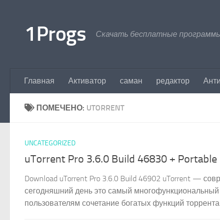
Перейти к содержимому
1Progs
Скачать бесплатные программы
Главная
Активатор
саман
редактор
Ант
ПОМЕЧЕНО:
UTORRENT
UNCATEGORIZED
uTorrent Pro 3.6.0 Build 46830 + Portable
Download uTorrent Pro 3.6.0 Build 46902 uTorrent — 
сегодняшний день это самый многофункциональный к
пользователям сочетание богатых функций торрента 