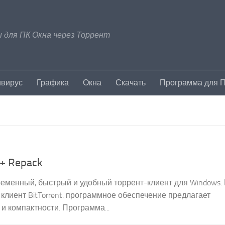
 для ПК Окна через Торрент
ивирус
Графика
Окна
Скачать
Программа для 
 + Repack
современный, быстрый и удобный торрент-клиент для Windows.
лиент BitTorrent. программное обеспечение предлагает
и компактности. Программа...