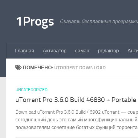
Перейти к содержимому
1Progs
Скачать бесплатные программы
Главная
Активатор
саман
редактор
Ант
ПОМЕЧЕНО:
UTORRENT DOWNLOAD
UNCATEGORIZED
uTorrent Pro 3.6.0 Build 46830 + Portable
Download uTorrent Pro 3.6.0 Build 46902 uTorrent — 
сегодняшний день это самый многофункциональный к
пользователям сочетание богатых функций торрента 