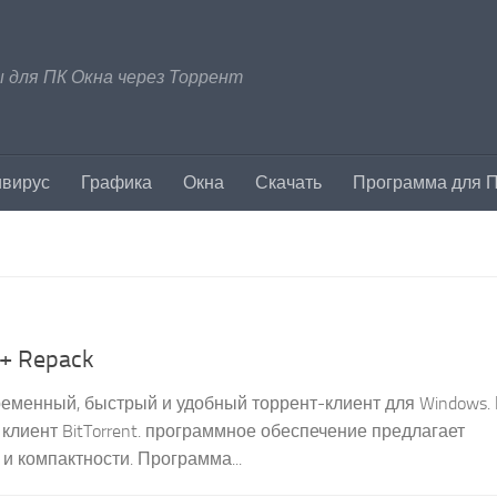
 для ПК Окна через Торрент
ивирус
Графика
Окна
Скачать
Программа для 
 + Repack
современный, быстрый и удобный торрент-клиент для Windows.
лиент BitTorrent. программное обеспечение предлагает
и компактности. Программа...