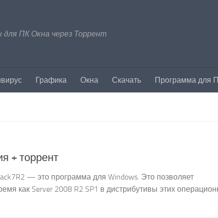
 для ПК Окна через Торрент
ивирус
Графика
Окна
Скачать
Программа для 
ия + торрент
ack7R2 — это программа для Windows. Это позволяет
ремя как Server 2008 R2 SP1 в дистрибутивы этих операцио