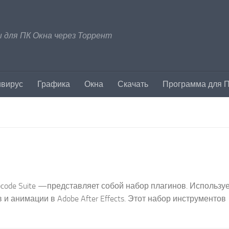
 для ПК Окна через Торрент
ивирус
Графика
Окна
Скачать
Программа для 
Trapcode Suite —представляет собой набор плагинов. Использу
 анимации в Adobe After Effects. Этот набор инструментов