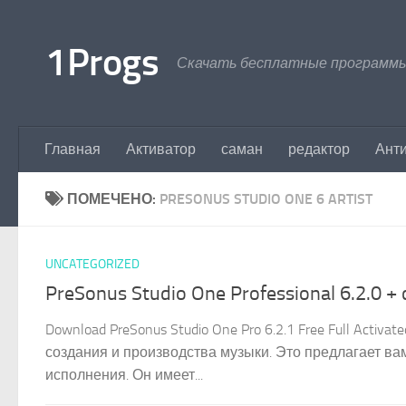
Перейти к содержимому
1Progs
Скачать бесплатные программы
Главная
Активатор
саман
редактор
Ант
ПОМЕЧЕНО:
PRESONUS STUDIO ONE 6 ARTIST
UNCATEGORIZED
PreSonus Studio One Professional 6.2.0 + 
Download PreSonus Studio One Pro 6.2.1 Free Full Acti
создания и производства музыки. Это предлагает ва
исполнения. Он имеет...