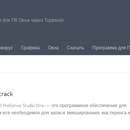
 для ПК Окна через Торрент
ивирус
Графика
Окна
Скачать
Программа для 
crack
vated PreSonus Studio One — это программное обеспечение для
м все необходимое для записи, микширования, мастеринга 