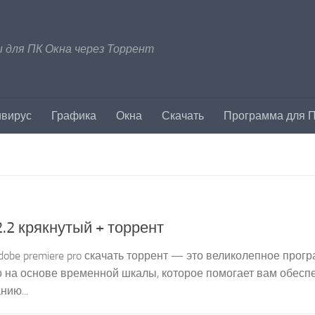
 для ПК Окна через Торрент
ивирус
Графика
Окна
Скачать
Программа для 
2.2 крякнутый + торрент
 adobe premiere pro скачать торрент — это великолепное про
 на основе временной шкалы, которое помогает вам обесп
ию...