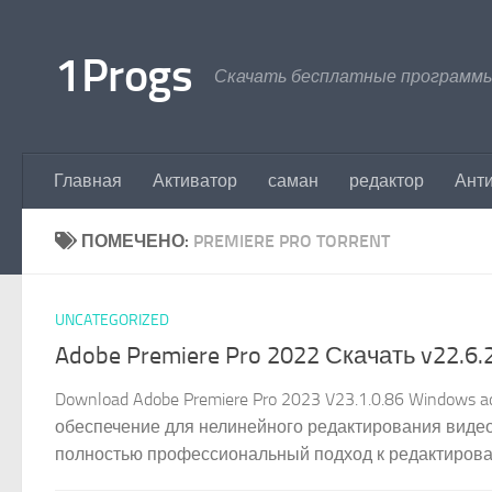
Перейти к содержимому
1Progs
Скачать бесплатные программы
Главная
Активатор
саман
редактор
Ант
ПОМЕЧЕНО:
PREMIERE PRO TORRENT
UNCATEGORIZED
Adobe Premiere Pro 2022 Скачать v22.6.
Download Adobe Premiere Pro 2023 V23.1.0.86 Windows
обеспечение для нелинейного редактирования видео
полностью профессиональный подход к редактирован