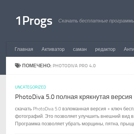
Перейти к содержимому
1Progs
Скачать бесплатные программы
Главная
Активатор
саман
редактор
Ант
ПОМЕЧЕНО:
PHOTODIVA PRO 4.0
UNCATEGORIZED
PhotoDiva 5.0 полная крякнутая версия
скачать PhotoDiva 5.0 взломанная версия + ключ бе
фотографий. Это позволяет улучшить внешний вид 
Программа позволяет убрать морщины, пятна, прыщи.