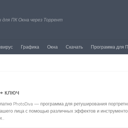
 для ПК Окна через Торрент
ивирус
Графика
Окна
Скачать
Программа для 
 + ключ
сплатно PhotoDiva — программа для ретуширования портрет
вашего лица с помощью различных эффектов и инструменто
..