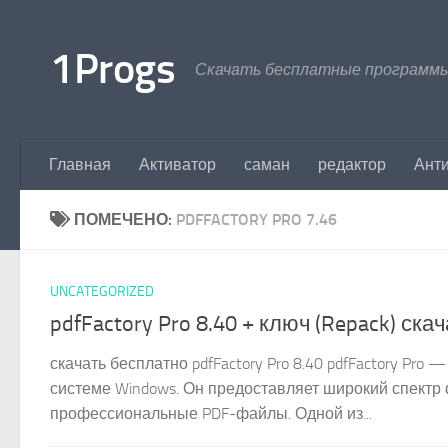
Перейти к содержимому
1Progs
Скачать бесплатные программы
Главная
Активатор
саман
редактор
Ант
ПОМЕЧЕНО:
PDFFACTORY PRO 7.46
UNCATEGORIZED
pdfFactory Pro 8.40 + ключ (Repack) ска
скачать бесплатно pdfFactory Pro 8.40 pdfFactory P
системе Windows. Он предоставляет широкий спектр 
профессиональные PDF-файлы. Одной из...