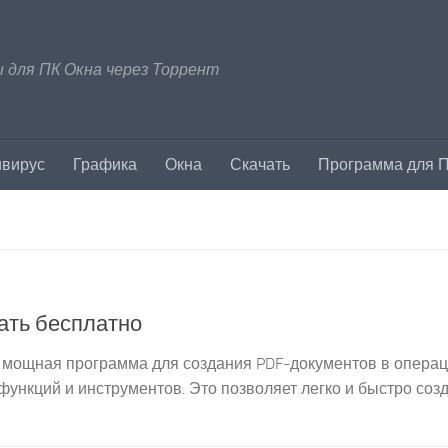
 для ПК Окна через Торрент
ивирус
Графика
Окна
Скачать
Программа для 
чать бесплатно
ro — мощная программа для создания PDF-документов в опера
функций и инструментов. Это позволяет легко и быстро соз