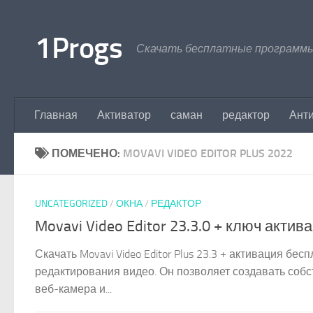
Перейти к содержимому
1Progs
Скачать бесплатные программы
Главная
Активатор
саман
редактор
Ант
ПОМЕЧЕНО:
MOVAVI VIDEO EDITOR PLUS 2022
UNCATEGORIZED
/
ОКНА
/
РЕДАКТОР
Movavi Video Editor 23.3.0 + ключ актив
Скачать Movavi Video Editor Plus 23.3 + активация бе
редактирования видео. Он позволяет создавать собст
веб-камера и...