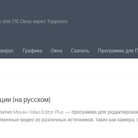
 для ПК Окна через Торрент
ивирус
Графика
Окна
Скачать
Программа для 
ации (на русском)
сплатно Movavi Video Editor Plus — программа для редактирова
венные видео из различных источников, таких как камера, э