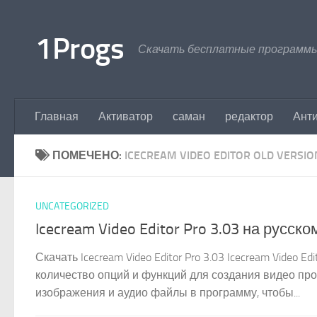
Перейти к содержимому
1Progs
Скачать бесплатные программы
Главная
Активатор
саман
редактор
Ант
ПОМЕЧЕНО:
ICECREAM VIDEO EDITOR OLD VERSIO
UNCATEGORIZED
Icecream Video Editor Pro 3.03 на русско
Скачать Icecream Video Editor Pro 3.03 Icecream Vide
количество опций и функций для создания видео пр
изображения и аудио файлы в программу, чтобы...