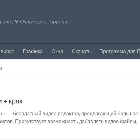
 для ПК Окна через Торрент
ивирус
Графика
Окна
Скачать
Программа для 
N
м + кряк
o Editor — бесплатный видео редактор, предлагающий большое
оектов. Присутствует возможность добавлять видео файлы,