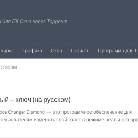
 для ПК Окна через Торрент
ивирус
Графика
Окна
Скачать
Программа для 
УССКОМ
тый + ключ (на русском)
 Voice Changer Diamond — это программное обеспечение для
пользователям изменять свой голос в режиме реального вр