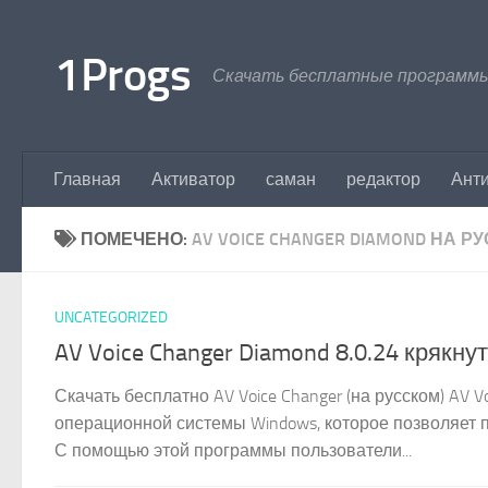
Перейти к содержимому
1Progs
Скачать бесплатные программы
Главная
Активатор
саман
редактор
Ант
ПОМЕЧЕНО:
AV VOICE CHANGER DIAMOND НА Р
UNCATEGORIZED
AV Voice Changer Diamond 8.0.24 крякну
Скачать бесплатно AV Voice Changer (на русском) AV
операционной системы Windows, которое позволяет 
С помощью этой программы пользователи...