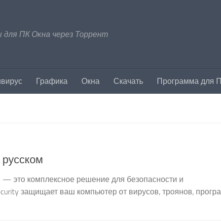
 для ПК Окна через Торрент
ивирус
Графика
Окна
Скачать
Программа для 
а русском
urity — это комплексное решение для безопасности и
curity защищает ваш компьютер от вирусов, троянов, прогр