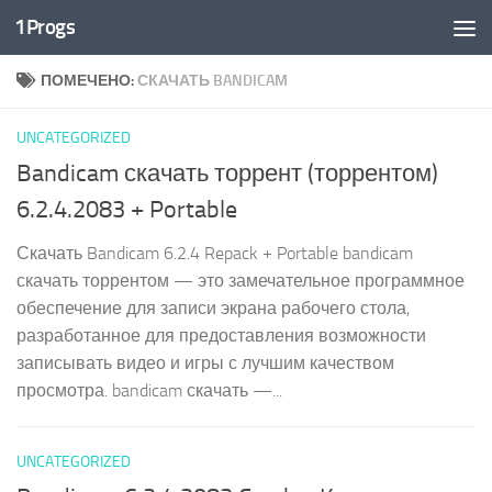
1Progs
Перейти к содержимому
ПОМЕЧЕНО:
СКАЧАТЬ BANDICAM
UNCATEGORIZED
Bandicam скачать торрент (торрентом)
6.2.4.2083 + Portable
Скачать Bandicam 6.2.4 Repack + Portable bandicam
скачать торрентом — это замечательное программное
обеспечение для записи экрана рабочего стола,
разработанное для предоставления возможности
записывать видео и игры с лучшим качеством
просмотра. bandicam скачать —...
UNCATEGORIZED